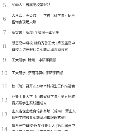
5
6000人！省属高校第5位！
人从众，火炎焱……学校（科学院）招生
6
咨询会现场火爆
7
新突破！新增4个省份一本招生！
感恩高中母校·相约齐鲁工大 | 第五届高中
8
母校回访寒假社会实践活动圆满收官
9
工大研学 | 滕州一中研学回顾
10
工大研学 | 济南锦屏中学研学回顾
11
校（院）召开2023年本科招生工作推进会
齐鲁工业大学（山东省科学院）第五届教
12
育拓展学生实践团成立
山东省保密教育培训基地（威海） 暨山东
13
保密学院教育实践基地揭牌仪式举行
情系高中母校·逐梦齐鲁工大 | 第四届高中
14