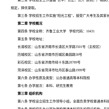
第二条
学校招生工作遵循“公平、公正、公开”原则，严格执
规定，择优录取。
第三条
学校招生工作实施“阳光工程”，接受广大考生及其家
第二章
学校概况
第四条
学校全称：齐鲁工业大学 学校代码：10431
第五条
学校地址：
长清校区：山东省济南市长清区大学路
3501号（主校区）
历城校区：山东省济南市历城区桑园路
58号
彩石校区：山东省济南市经十东路
28789号
菏泽校区：山东省菏泽市牡丹区泰山路
1999号
第六条
办学性质及类型：公办普通高等本科院校
第七条
办学层次：本科、研究生教育
第三章
组织机构
第八条
学校设立招生工作领导小组，全面负责学校普通本科